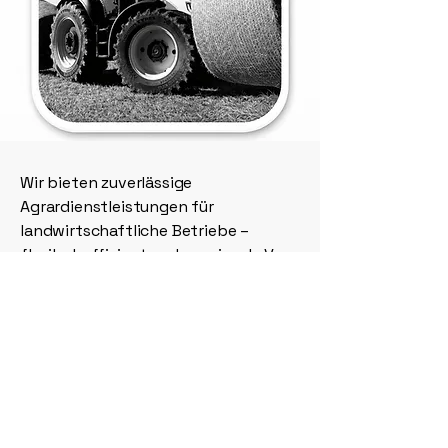
Wir bieten zuverlässige
Agrardienstleistungen für
landwirtschaftliche Betriebe –
flexibel, effizient und praxisnah. Von
Bodenbearbeitung über
Pflegearbeiten bis hin zu
unterstützenden Lohnarbeiten
stehen wir Ihnen mit moderner
Technik und fachlichem Know-how
zur Seite.